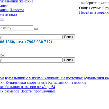
упальники женские
выберите в ката
пании
Общая сумма:
0 ру
пании
Новости
Перейти в корзин
лать заказ
кты
06 1360, тел.
+7903 930 7171
нок
кой
Купальники с мягкими чашками/ на косточках
Купальники ба
ики
Купальники спортивные
Купальники - танкини
ки больших размеров от 48 до 64
их размеров
Шорты прогулочные