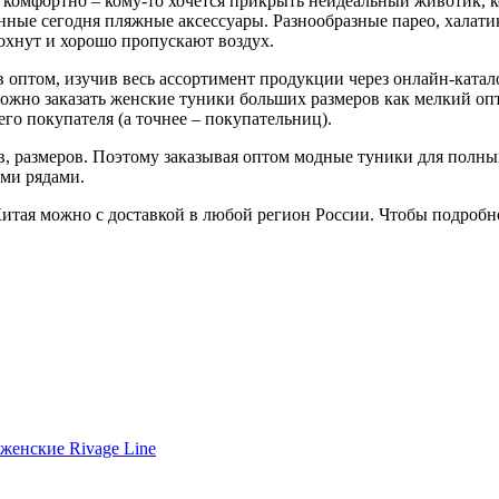
 комфортно – кому-то хочется прикрыть неидеальный животик, ко
ые сегодня пляжные аксессуары. Разнообразные парео, халатик
охнут и хорошо пропускают воздух.
оптом, изучив весь ассортимент продукции через онлайн-катало
Можно заказать женские туники больших размеров как мелкий о
го покупателя (а точнее – покупательниц).
в, размеров. Поэтому заказывая оптом модные туники для полны
ыми рядами.
тая можно с доставкой в любой регион России. Чтобы подробно 