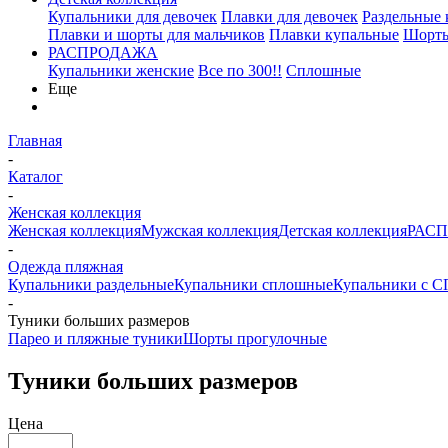
Купальники для девочек
Плавки для девочек
Раздельные
Плавки и шорты для мальчиков
Плавки купальные
Шорты
РАСПРОДАЖА
Купальники женские
Все по 300!!
Сплошные
Еще
Главная
-
Каталог
-
Женская коллекция
Женская коллекция
Мужская коллекция
Детская коллекция
РАС
-
Одежда пляжная
Купальники раздельные
Купальники сплошные
Купальники с 
-
Туники больших размеров
Парео и пляжные туники
Шорты прогулочные
Туники больших размеров
Цена