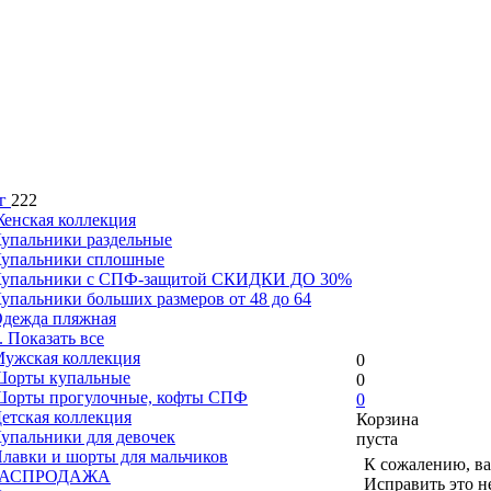
г
222
енская коллекция
упальники раздельные
упальники сплошные
упальники с СПФ-защитой СКИДКИ ДО 30%
упальники больших размеров от 48 до 64
дежда пляжная
.. Показать все
ужская коллекция
0
орты купальные
0
орты прогулочные, кофты СПФ
0
етская коллекция
Корзина
упальники для девочек
пуста
лавки и шорты для мальчиков
К сожалению, ва
РАСПРОДАЖА
Исправить это н