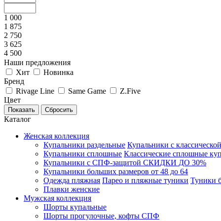
1 000
1 875
2 750
3 625
4 500
Наши предложения
Хит
Новинка
Бренд
Rivage Line
Same Game
Z.Five
Цвет
Каталог
Женская коллекция
Купальники раздельные
Купальники с классическо
Купальники сплошные
Классические сплошные ку
Купальники с СПФ-защитой СКИДКИ ДО 30%
Купальники больших размеров от 48 до 64
Одежда пляжная
Парео и пляжные туники
Туники 
Плавки женские
Мужская коллекция
Шорты купальные
Шорты прогулочные, кофты СПФ