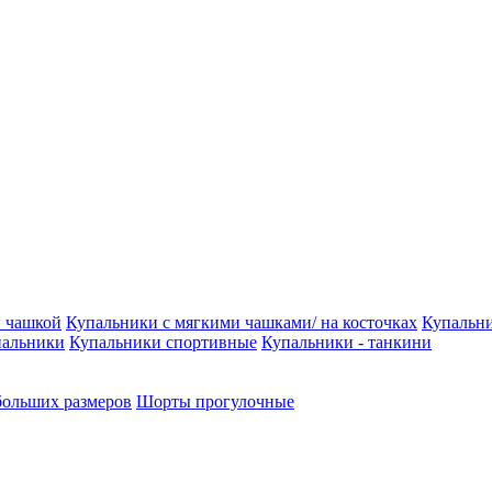
й чашкой
Купальники с мягкими чашками/ на косточках
Купальни
пальники
Купальники спортивные
Купальники - танкини
больших размеров
Шорты прогулочные