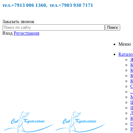
тел.+7913 006 1360, тел.
+7903 930 7171
Заказать звонок
Вход
Регистрация
Меню
Катало
Ж
К
К
К
К
О
.
М
Ш
Ш
Д
К
П