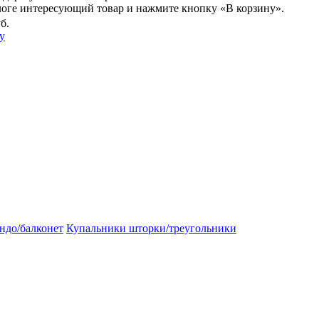
логе интересующий товар и нажмите кнопку «В корзину».
б.
у
ндо/балконет
Купальники шторки/треугольники