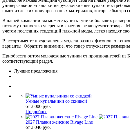
Далеко не каждая женщина чувствует себя на пляже уверенно и
универсальной «палочки-выручалочки» выступают востребованн
шьют из легких полупрозрачных материалов, которые быстро с
В нашей компании вы можете купить туники больших размеров 
поэтому полностью уверены в качестве реализуемого товара. 
учетом последних тенденций пляжной моды, легко находят свое
В ассортименте представлены модели разных фасонов, оттенко
варианты. Обратите внимание, что товар отпускается размерн
Приобрести оптом молодежные туники от производителей из Ки
соответствующий раздел.
Лучшие предложения
Умные купальники со скидкой
от 3 000 руб.
Подробнее
2027 Плавки женские Rivage Line
от 3 040 руб.