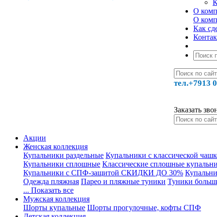
К
О ком
О ком
Как сде
Конта
тел.+7913 0
Заказать зво
Акции
Женская коллекция
Купальники раздельные
Купальники с классической чаш
Купальники сплошные
Классические сплошные купальн
Купальники с СПФ-защитой СКИДКИ ДО 30%
Купальни
Одежда пляжная
Парео и пляжные туники
Туники больш
... Показать все
Мужская коллекция
Шорты купальные
Шорты прогулочные, кофты СПФ
Детская коллекция