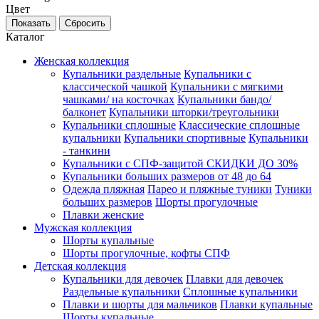
Цвет
Каталог
Женская коллекция
Купальники раздельные
Купальники с
классической чашкой
Купальники с мягкими
чашками/ на косточках
Купальники бандо/
балконет
Купальники шторки/треугольники
Купальники сплошные
Классические сплошные
купальники
Купальники спортивные
Купальники
- танкини
Купальники с СПФ-защитой СКИДКИ ДО 30%
Купальники больших размеров от 48 до 64
Одежда пляжная
Парео и пляжные туники
Туники
больших размеров
Шорты прогулочные
Плавки женские
Мужская коллекция
Шорты купальные
Шорты прогулочные, кофты СПФ
Детская коллекция
Купальники для девочек
Плавки для девочек
Раздельные купальники
Сплошные купальники
Плавки и шорты для мальчиков
Плавки купальные
Шорты купальные