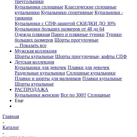
треугольники
Купальники сплошные
Классические сплошные
купальники
Купальники спортивные
Купальники -
танкини
Купальники с СПФ-защитой СКИДКИ ДО 30%
Купальники больших размеров от 48 до 64
Одежда пляжная
Парео и пляжные туники
Туники
больших размеров
Шорты прогулочные
... Показать все
Мужская коллекция
Шорты купальные
Шорты прогулочные, кофты СПФ
Детская коллекция
Купальники для девочек
Плавки для девочек
Раздельные купальники
Сплошные купальники
Плавки и шорты для мальчиков
Плавки купальные
Шорты купальные
РАСПРОДАЖА
Купальники женские
Все по 300!!
Сплошные
Еще
Главная
-
Каталог
-