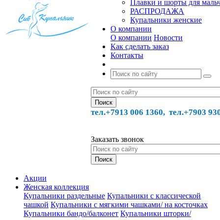
Плавки и шорты для маль
РАСПРОДАЖА
Купальники женские
О компании
О компании
Новости
Как сделать заказ
Контакты
тел.+7913 006 1360, тел.
+7903 93
Заказать звонок
Акции
Женская коллекция
Купальники раздельные
Купальники с классической
чашкой
Купальники с мягкими чашками/ на косточках
Купальники бандо/балконет
Купальники шторки/