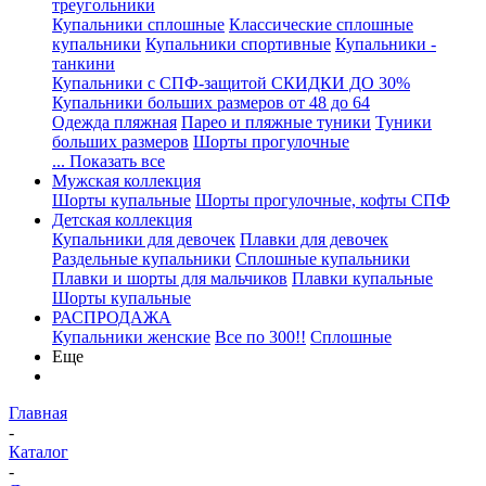
треугольники
Купальники сплошные
Классические сплошные
купальники
Купальники спортивные
Купальники -
танкини
Купальники с СПФ-защитой СКИДКИ ДО 30%
Купальники больших размеров от 48 до 64
Одежда пляжная
Парео и пляжные туники
Туники
больших размеров
Шорты прогулочные
... Показать все
Мужская коллекция
Шорты купальные
Шорты прогулочные, кофты СПФ
Детская коллекция
Купальники для девочек
Плавки для девочек
Раздельные купальники
Сплошные купальники
Плавки и шорты для мальчиков
Плавки купальные
Шорты купальные
РАСПРОДАЖА
Купальники женские
Все по 300!!
Сплошные
Еще
Главная
-
Каталог
-