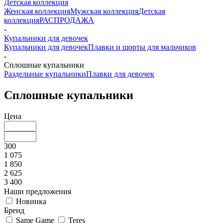
Детская коллекция
Женская коллекция
Мужская коллекция
Детская
коллекция
РАСПРОДАЖА
-
Купальники для девочек
Купальники для девочек
Плавки и шорты для мальчиков
-
Сплошные купальники
Раздельные купальники
Плавки для девочек
Сплошные купальники
Цена
300
1 075
1 850
2 625
3 400
Наши предложения
Новинка
Бренд
Same Game
Teres