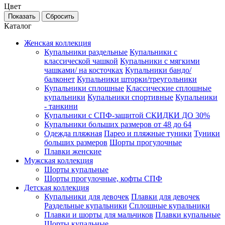
Цвет
Каталог
Женская коллекция
Купальники раздельные
Купальники с
классической чашкой
Купальники с мягкими
чашками/ на косточках
Купальники бандо/
балконет
Купальники шторки/треугольники
Купальники сплошные
Классические сплошные
купальники
Купальники спортивные
Купальники
- танкини
Купальники с СПФ-защитой СКИДКИ ДО 30%
Купальники больших размеров от 48 до 64
Одежда пляжная
Парео и пляжные туники
Туники
больших размеров
Шорты прогулочные
Плавки женские
Мужская коллекция
Шорты купальные
Шорты прогулочные, кофты СПФ
Детская коллекция
Купальники для девочек
Плавки для девочек
Раздельные купальники
Сплошные купальники
Плавки и шорты для мальчиков
Плавки купальные
Шорты купальные