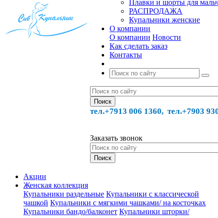
Плавки и шорты для маль
РАСПРОДАЖА
Купальники женские
О компании
О компании
Новости
Как сделать заказ
Контакты
тел.+7913 006 1360, тел.
+7903 93
Заказать звонок
Акции
Женская коллекция
Купальники раздельные
Купальники с классической
чашкой
Купальники с мягкими чашками/ на косточках
Купальники бандо/балконет
Купальники шторки/