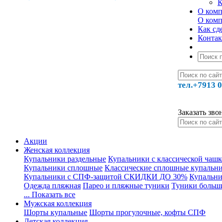
К
О ком
О ком
Как сде
Конта
тел.+7913 0
Заказать зво
Акции
Женская коллекция
Купальники раздельные
Купальники с классической чаш
Купальники сплошные
Классические сплошные купальн
Купальники с СПФ-защитой СКИДКИ ДО 30%
Купальни
Одежда пляжная
Парео и пляжные туники
Туники больш
... Показать все
Мужская коллекция
Шорты купальные
Шорты прогулочные, кофты СПФ
Детская коллекция