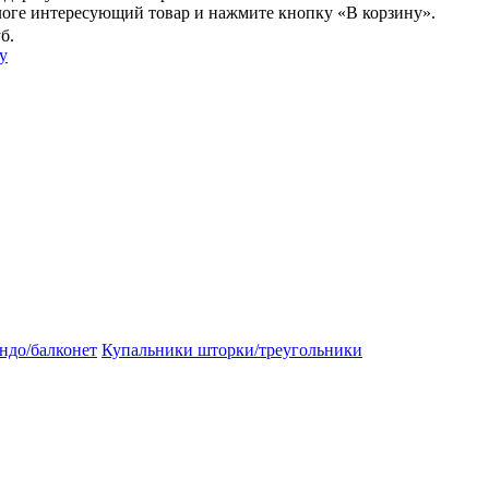
логе интересующий товар и нажмите кнопку «В корзину».
б.
у
ндо/балконет
Купальники шторки/треугольники