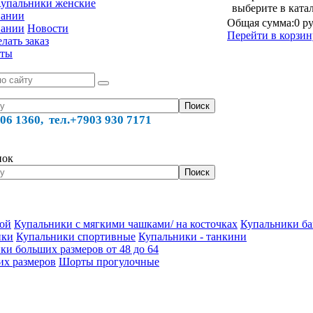
упальники женские
выберите в ката
пании
Общая сумма:
0 ру
пании
Новости
Перейти в корзин
лать заказ
кты
06 1360, тел.
+7903 930 7171
нок
кой
Купальники с мягкими чашками/ на косточках
Купальники ба
ики
Купальники спортивные
Купальники - танкини
ки больших размеров от 48 до 64
их размеров
Шорты прогулочные