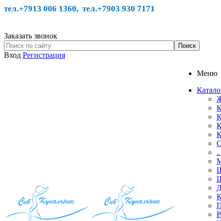
тел.+7913 006 1360, тел.
+7903 930 7171
Заказать звонок
Вход
Регистрация
Меню
Катало
Ж
К
К
К
К
О
.
М
Ш
Ш
Д
К
П