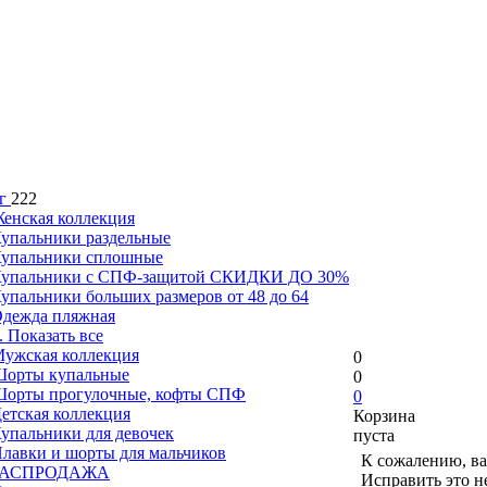
г
222
енская коллекция
упальники раздельные
упальники сплошные
упальники с СПФ-защитой СКИДКИ ДО 30%
упальники больших размеров от 48 до 64
дежда пляжная
.. Показать все
ужская коллекция
0
орты купальные
0
орты прогулочные, кофты СПФ
0
етская коллекция
Корзина
упальники для девочек
пуста
лавки и шорты для мальчиков
К сожалению, ва
РАСПРОДАЖА
Исправить это н