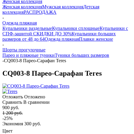
Женская коллекция
Женская коллекция
Мужская коллекция
Детская
коллекция
РАСПРОДАЖА
-
Одежда пляжная
Купальники раздельные
Купальники сплошные
Купальники с
СПФ-защитой СКИДКИ ДО 30%
Купальники больших
размеров от 48 до 64
Одежда пляжная
Плавки женские
-
Шорты прогулочные
Парео и пляжные туники
Туники больших размеров
-
CQ003-8 Парео-Сарафан Teres
CQ003-8 Парео-Сарафан Teres
Отложить
Отложено
Сравнить
В сравнении
900 руб.
1 200 руб.
-25%
Экономия
300 руб.
Цвет