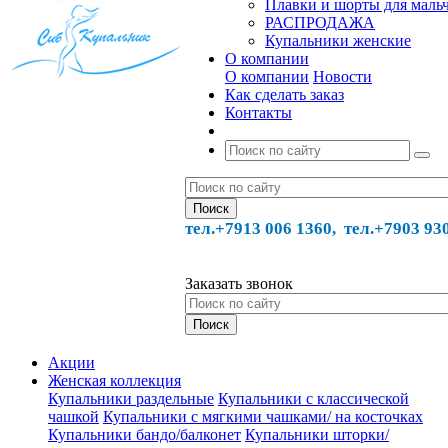
Плавки и шорты для маль
РАСПРОДАЖА
Купальники женские
О компании
О компании
Новости
Как сделать заказ
Контакты
тел.+7913 006 1360, тел.
+7903 93
Заказать звонок
Акции
Женская коллекция
Купальники раздельные
Купальники с классической
чашкой
Купальники с мягкими чашками/ на косточках
Купальники бандо/балконет
Купальники шторки/