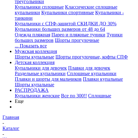
треугольники
Купальники сплошные
Классические сплошные
купальники
Купальники спортивные
Купальники -
танкини
Купальники с СПФ-защитой СКИДКИ ДО 30%
Купальники больших размеров от 48 до 64
Одежда пляжная
Парео и пляжные туники
Туники
больших размеров
Шорты прогулочные
... Показать все
Мужская коллекция
Шорты купальные
Шорты прогулочные, кофты СПФ
Детская коллекция
Купальники для девочек
Плавки для девочек
Раздельные купальники
Сплошные купальники
Плавки и шорты для мальчиков
Плавки купальные
Шорты купальные
РАСПРОДАЖА
Купальники женские
Все по 300!!
Сплошные
Еще
Главная
-
Каталог
-