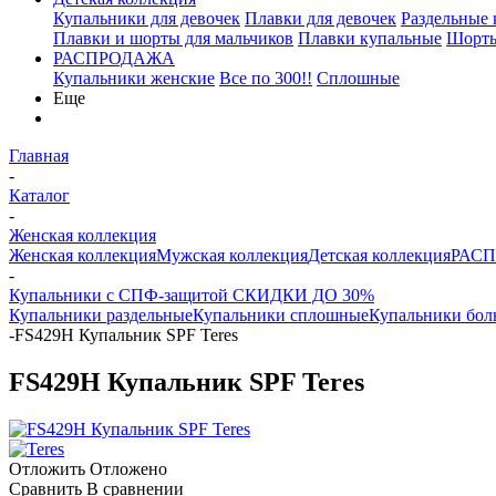
Купальники для девочек
Плавки для девочек
Раздельные
Плавки и шорты для мальчиков
Плавки купальные
Шорты
РАСПРОДАЖА
Купальники женские
Все по 300!!
Сплошные
Еще
Главная
-
Каталог
-
Женская коллекция
Женская коллекция
Мужская коллекция
Детская коллекция
РАС
-
Купальники с СПФ-защитой СКИДКИ ДО 30%
Купальники раздельные
Купальники сплошные
Купальники боль
-
FS429H Купальник SPF Teres
FS429H Купальник SPF Teres
Отложить
Отложено
Сравнить
В сравнении