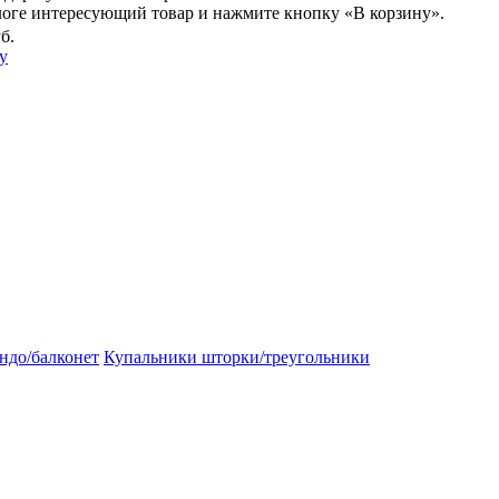
логе интересующий товар и нажмите кнопку «В корзину».
б.
у
ндо/балконет
Купальники шторки/треугольники