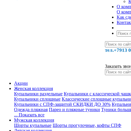
К
О ком
О ком
Как сде
Конта
тел.+7913 0
Заказать зво
Акции
Женская коллекция
Купальники раздельные
Купальники с классической чаш
Купальники сплошные
Классические сплошные купальн
Купальники с СПФ-защитой СКИДКИ ДО 30%
Купальни
Одежда пляжная
Парео и пляжные туники
Туники больш
... Показать все
Мужская коллекция
Шорты купальные
Шорты прогулочные, кофты СПФ
Детская коллекция