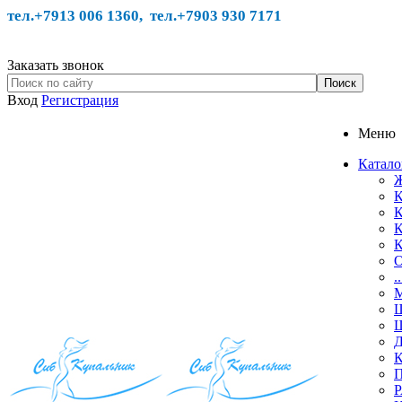
тел.+7913 006 1360, тел.
+7903 930 7171
Заказать звонок
Вход
Регистрация
Меню
Катало
Ж
К
К
К
К
О
.
М
Ш
Ш
Д
К
П