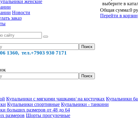
упальники женские
выберите в ката
пании
Общая сумма:
0 ру
пании
Новости
Перейти в корзин
лать заказ
кты
06 1360, тел.
+7903 930 7171
нок
кой
Купальники с мягкими чашками/ на косточках
Купальники ба
ики
Купальники спортивные
Купальники - танкини
ки больших размеров от 48 до 64
их размеров
Шорты прогулочные