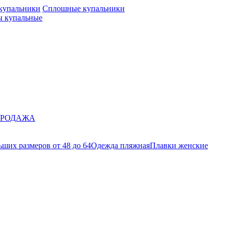
 купальники
Сплошные купальники
 купальные
ПРОДАЖА
ших размеров от 48 до 64
Одежда пляжная
Плавки женские