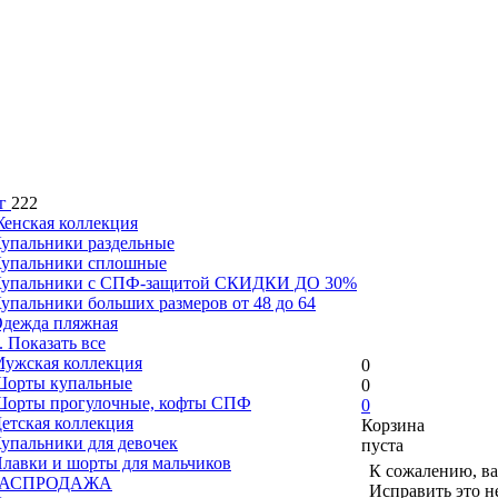
г
222
енская коллекция
упальники раздельные
упальники сплошные
упальники с СПФ-защитой СКИДКИ ДО 30%
упальники больших размеров от 48 до 64
дежда пляжная
.. Показать все
ужская коллекция
0
орты купальные
0
орты прогулочные, кофты СПФ
0
етская коллекция
Корзина
упальники для девочек
пуста
лавки и шорты для мальчиков
К сожалению, ва
РАСПРОДАЖА
Исправить это н