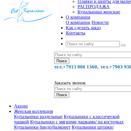
Плавки и шорты для маль
РАСПРОДАЖА
Купальники женские
О компании
О компании
Новости
Как сделать заказ
Контакты
тел.+7913 006 1360, тел.
+7903 93
Заказать звонок
Акции
Женская коллекция
Купальники раздельные
Купальники с классической
чашкой
Купальники с мягкими чашками/ на косточках
Купальники бандо/балконет
Купальники шторки/