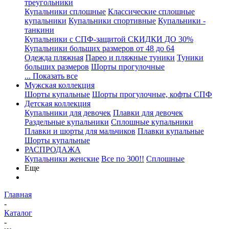
треугольники
Купальники сплошные
Классические сплошные
купальники
Купальники спортивные
Купальники -
танкини
Купальники с СПФ-защитой СКИДКИ ДО 30%
Купальники больших размеров от 48 до 64
Одежда пляжная
Парео и пляжные туники
Туники
больших размеров
Шорты прогулочные
... Показать все
Мужская коллекция
Шорты купальные
Шорты прогулочные, кофты СПФ
Детская коллекция
Купальники для девочек
Плавки для девочек
Раздельные купальники
Сплошные купальники
Плавки и шорты для мальчиков
Плавки купальные
Шорты купальные
РАСПРОДАЖА
Купальники женские
Все по 300!!
Сплошные
Еще
Главная
-
Каталог
-