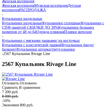
Женская коллекция
Женская коллекция
Мужская коллекция
Детская
коллекция
РАСПРОДАЖА
-
Купальники раздельные
Купальники раздельные
Купальники сплошные
Купальники с
СПФ-защитой СКИДКИ ДО 30%
Купальники больших
размеров от 48 до 64
Одежда пляжная
Плавки женские
-
Купальники с мягкими чашками/ на косточках
Купальники с классической чашкой
Купальники бандо/
балконет
Купальники шторки/треугольники
-
2567 Купальник Rivage Line
2567 Купальник Rivage Line
Отложить
Отложено
Сравнить
В сравнении
7 200 руб.
8 000 руб.
-10%
Экономия
800 руб.