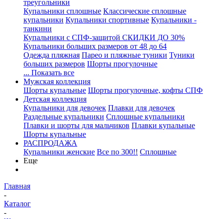
треугольники
Купальники сплошные
Классические сплошные
купальники
Купальники спортивные
Купальники -
танкини
Купальники с СПФ-защитой СКИДКИ ДО 30%
Купальники больших размеров от 48 до 64
Одежда пляжная
Парео и пляжные туники
Туники
больших размеров
Шорты прогулочные
... Показать все
Мужская коллекция
Шорты купальные
Шорты прогулочные, кофты СПФ
Детская коллекция
Купальники для девочек
Плавки для девочек
Раздельные купальники
Сплошные купальники
Плавки и шорты для мальчиков
Плавки купальные
Шорты купальные
РАСПРОДАЖА
Купальники женские
Все по 300!!
Сплошные
Еще
Главная
-
Каталог
-