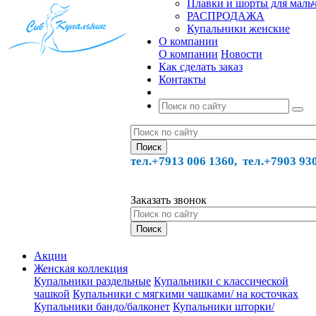
Плавки и шорты для маль
РАСПРОДАЖА
Купальники женские
О компании
О компании
Новости
Как сделать заказ
Контакты
тел.+7913 006 1360, тел.
+7903 93
Заказать звонок
Акции
Женская коллекция
Купальники раздельные
Купальники с классической
чашкой
Купальники с мягкими чашками/ на косточках
Купальники бандо/балконет
Купальники шторки/