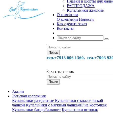
Плавки и шорты для маль
РАСПРОДАЖА
Купальники женские
О компании
О компании
Новости
Как сделать заказ
Контакты
тел.+7913 006 1360, тел.
+7903 93
Заказать звонок
Акции
Женская коллекция
Купальники раздельные
Купальники с классической
чашкой
Купальники с мягкими чашками/ на косточках
Купальники бандо/балконет
Купальники шторки/