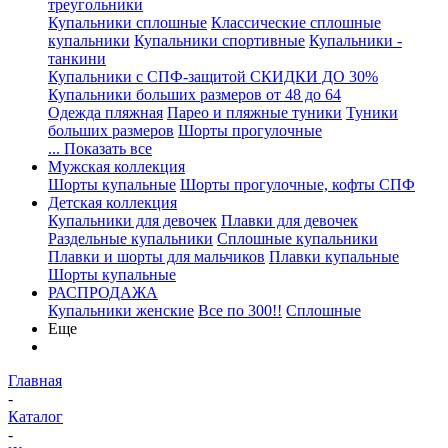
треугольники
Купальники сплошные
Классические сплошные
купальники
Купальники спортивные
Купальники -
танкини
Купальники с СПФ-защитой СКИДКИ ДО 30%
Купальники больших размеров от 48 до 64
Одежда пляжная
Парео и пляжные туники
Туники
больших размеров
Шорты прогулочные
... Показать все
Мужская коллекция
Шорты купальные
Шорты прогулочные, кофты СПФ
Детская коллекция
Купальники для девочек
Плавки для девочек
Раздельные купальники
Сплошные купальники
Плавки и шорты для мальчиков
Плавки купальные
Шорты купальные
РАСПРОДАЖА
Купальники женские
Все по 300!!
Сплошные
Еще
Главная
-
Каталог
-