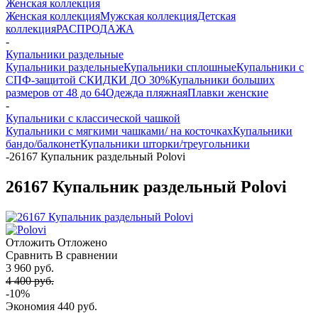
Женская коллекция
Женская коллекция
Мужская коллекция
Детская
коллекция
РАСПРОДАЖА
-
Купальники раздельные
Купальники раздельные
Купальники сплошные
Купальники с
СПФ-защитой СКИДКИ ДО 30%
Купальники больших
размеров от 48 до 64
Одежда пляжная
Плавки женские
-
Купальники с классической чашкой
Купальники с мягкими чашками/ на косточках
Купальники
бандо/балконет
Купальники шторки/треугольники
-
26167 Купальник раздельный Polovi
26167 Купальник раздельный Polovi
Отложить
Отложено
Сравнить
В сравнении
3 960 руб.
4 400 руб.
-10%
Экономия
440 руб.