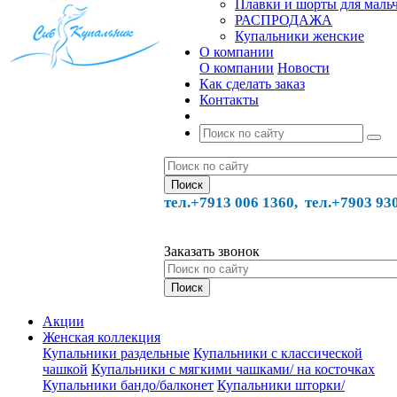
Плавки и шорты для маль
РАСПРОДАЖА
Купальники женские
О компании
О компании
Новости
Как сделать заказ
Контакты
тел.+7913 006 1360, тел.
+7903 93
Заказать звонок
Акции
Женская коллекция
Купальники раздельные
Купальники с классической
чашкой
Купальники с мягкими чашками/ на косточках
Купальники бандо/балконет
Купальники шторки/