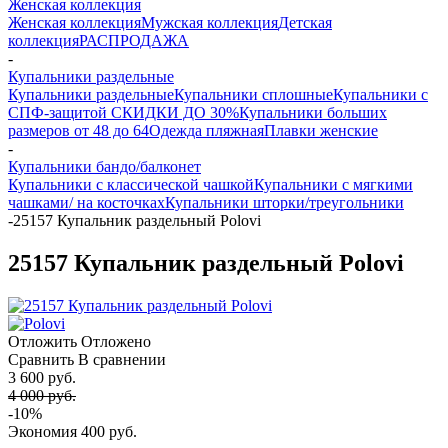
Женская коллекция
Женская коллекция
Мужская коллекция
Детская
коллекция
РАСПРОДАЖА
-
Купальники раздельные
Купальники раздельные
Купальники сплошные
Купальники с
СПФ-защитой СКИДКИ ДО 30%
Купальники больших
размеров от 48 до 64
Одежда пляжная
Плавки женские
-
Купальники бандо/балконет
Купальники с классической чашкой
Купальники с мягкими
чашками/ на косточках
Купальники шторки/треугольники
-
25157 Купальник раздельный Polovi
25157 Купальник раздельный Polovi
Отложить
Отложено
Сравнить
В сравнении
3 600 руб.
4 000 руб.
-10%
Экономия
400 руб.