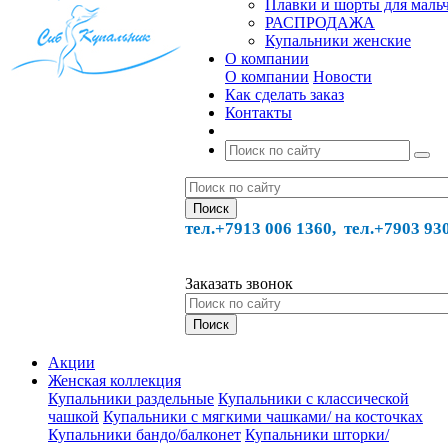
Плавки и шорты для маль
РАСПРОДАЖА
Купальники женские
О компании
О компании
Новости
Как сделать заказ
Контакты
тел.+7913 006 1360, тел.
+7903 93
Заказать звонок
Акции
Женская коллекция
Купальники раздельные
Купальники с классической
чашкой
Купальники с мягкими чашками/ на косточках
Купальники бандо/балконет
Купальники шторки/