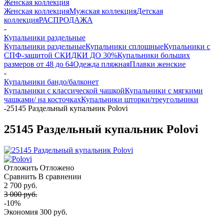
Женская коллекция
Женская коллекция
Мужская коллекция
Детская
коллекция
РАСПРОДАЖА
-
Купальники раздельные
Купальники раздельные
Купальники сплошные
Купальники с
СПФ-защитой СКИДКИ ДО 30%
Купальники больших
размеров от 48 до 64
Одежда пляжная
Плавки женские
-
Купальники бандо/балконет
Купальники с классической чашкой
Купальники с мягкими
чашками/ на косточках
Купальники шторки/треугольники
-
25145 Раздельный купальник Polovi
25145 Раздельный купальник Polovi
Отложить
Отложено
Сравнить
В сравнении
2 700 руб.
3 000 руб.
-10%
Экономия
300 руб.