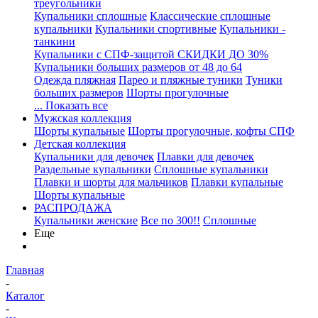
треугольники
Купальники сплошные
Классические сплошные
купальники
Купальники спортивные
Купальники -
танкини
Купальники с СПФ-защитой СКИДКИ ДО 30%
Купальники больших размеров от 48 до 64
Одежда пляжная
Парео и пляжные туники
Туники
больших размеров
Шорты прогулочные
... Показать все
Мужская коллекция
Шорты купальные
Шорты прогулочные, кофты СПФ
Детская коллекция
Купальники для девочек
Плавки для девочек
Раздельные купальники
Сплошные купальники
Плавки и шорты для мальчиков
Плавки купальные
Шорты купальные
РАСПРОДАЖА
Купальники женские
Все по 300!!
Сплошные
Еще
Главная
-
Каталог
-