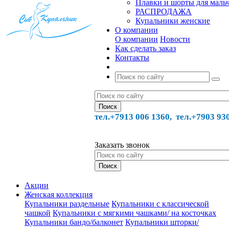
Плавки и шорты для маль
РАСПРОДАЖА
Купальники женские
О компании
О компании
Новости
Как сделать заказ
Контакты
тел.+7913 006 1360, тел.
+7903 93
Заказать звонок
Акции
Женская коллекция
Купальники раздельные
Купальники с классической
чашкой
Купальники с мягкими чашками/ на косточках
Купальники бандо/балконет
Купальники шторки/