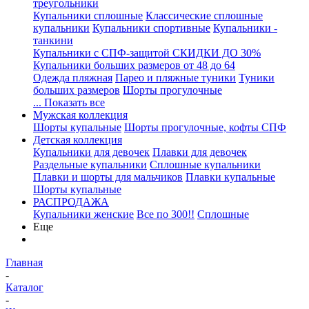
треугольники
Купальники сплошные
Классические сплошные
купальники
Купальники спортивные
Купальники -
танкини
Купальники с СПФ-защитой СКИДКИ ДО 30%
Купальники больших размеров от 48 до 64
Одежда пляжная
Парео и пляжные туники
Туники
больших размеров
Шорты прогулочные
... Показать все
Мужская коллекция
Шорты купальные
Шорты прогулочные, кофты СПФ
Детская коллекция
Купальники для девочек
Плавки для девочек
Раздельные купальники
Сплошные купальники
Плавки и шорты для мальчиков
Плавки купальные
Шорты купальные
РАСПРОДАЖА
Купальники женские
Все по 300!!
Сплошные
Еще
Главная
-
Каталог
-