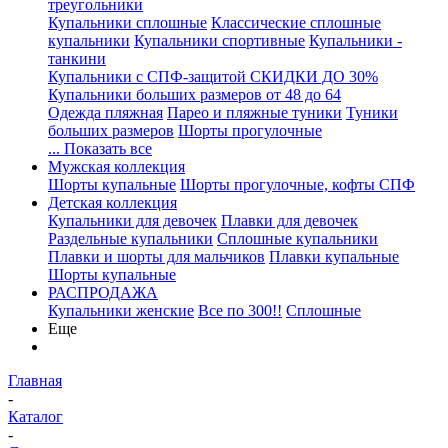
треугольники
Купальники сплошные
Классические сплошные
купальники
Купальники спортивные
Купальники -
танкини
Купальники с СПФ-защитой СКИДКИ ДО 30%
Купальники больших размеров от 48 до 64
Одежда пляжная
Парео и пляжные туники
Туники
больших размеров
Шорты прогулочные
... Показать все
Мужская коллекция
Шорты купальные
Шорты прогулочные, кофты СПФ
Детская коллекция
Купальники для девочек
Плавки для девочек
Раздельные купальники
Сплошные купальники
Плавки и шорты для мальчиков
Плавки купальные
Шорты купальные
РАСПРОДАЖА
Купальники женские
Все по 300!!
Сплошные
Еще
Главная
-
Каталог
-