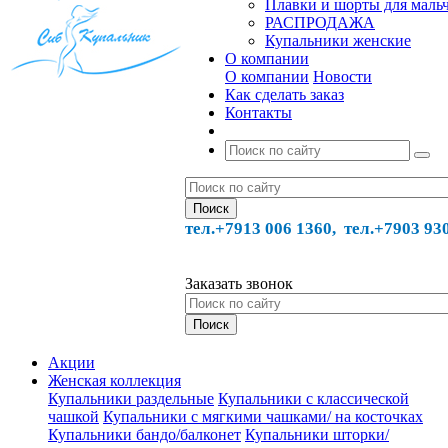
Плавки и шорты для маль
РАСПРОДАЖА
Купальники женские
О компании
О компании
Новости
Как сделать заказ
Контакты
тел.+7913 006 1360, тел.
+7903 93
Заказать звонок
Акции
Женская коллекция
Купальники раздельные
Купальники с классической
чашкой
Купальники с мягкими чашками/ на косточках
Купальники бандо/балконет
Купальники шторки/