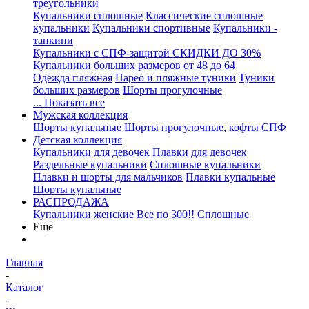
треугольники
Купальники сплошные
Классические сплошные
купальники
Купальники спортивные
Купальники -
танкини
Купальники с СПФ-защитой СКИДКИ ДО 30%
Купальники больших размеров от 48 до 64
Одежда пляжная
Парео и пляжные туники
Туники
больших размеров
Шорты прогулочные
... Показать все
Мужская коллекция
Шорты купальные
Шорты прогулочные, кофты СПФ
Детская коллекция
Купальники для девочек
Плавки для девочек
Раздельные купальники
Сплошные купальники
Плавки и шорты для мальчиков
Плавки купальные
Шорты купальные
РАСПРОДАЖА
Купальники женские
Все по 300!!
Сплошные
Еще
Главная
-
Каталог
-