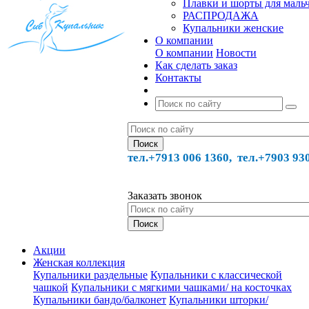
Плавки и шорты для маль
РАСПРОДАЖА
Купальники женские
О компании
О компании
Новости
Как сделать заказ
Контакты
тел.+7913 006 1360, тел.
+7903 93
Заказать звонок
Акции
Женская коллекция
Купальники раздельные
Купальники с классической
чашкой
Купальники с мягкими чашками/ на косточках
Купальники бандо/балконет
Купальники шторки/