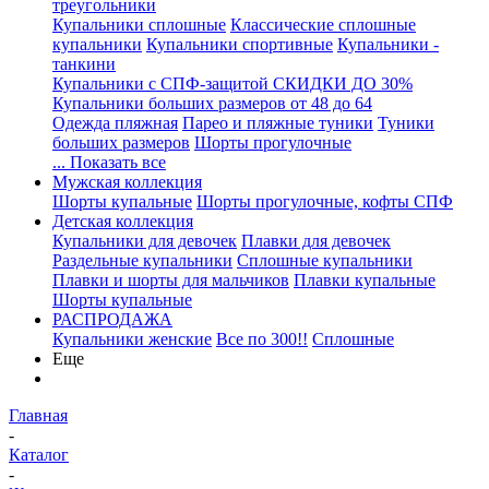
треугольники
Купальники сплошные
Классические сплошные
купальники
Купальники спортивные
Купальники -
танкини
Купальники с СПФ-защитой СКИДКИ ДО 30%
Купальники больших размеров от 48 до 64
Одежда пляжная
Парео и пляжные туники
Туники
больших размеров
Шорты прогулочные
... Показать все
Мужская коллекция
Шорты купальные
Шорты прогулочные, кофты СПФ
Детская коллекция
Купальники для девочек
Плавки для девочек
Раздельные купальники
Сплошные купальники
Плавки и шорты для мальчиков
Плавки купальные
Шорты купальные
РАСПРОДАЖА
Купальники женские
Все по 300!!
Сплошные
Еще
Главная
-
Каталог
-