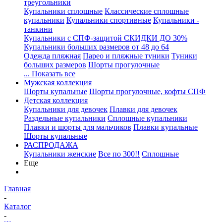
треугольники
Купальники сплошные
Классические сплошные
купальники
Купальники спортивные
Купальники -
танкини
Купальники с СПФ-защитой СКИДКИ ДО 30%
Купальники больших размеров от 48 до 64
Одежда пляжная
Парео и пляжные туники
Туники
больших размеров
Шорты прогулочные
... Показать все
Мужская коллекция
Шорты купальные
Шорты прогулочные, кофты СПФ
Детская коллекция
Купальники для девочек
Плавки для девочек
Раздельные купальники
Сплошные купальники
Плавки и шорты для мальчиков
Плавки купальные
Шорты купальные
РАСПРОДАЖА
Купальники женские
Все по 300!!
Сплошные
Еще
Главная
-
Каталог
-