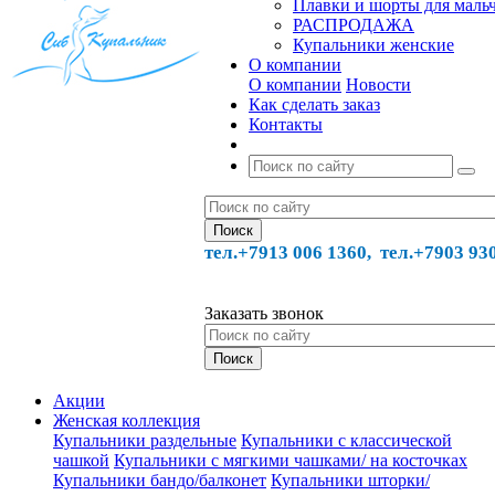
Плавки и шорты для маль
РАСПРОДАЖА
Купальники женские
О компании
О компании
Новости
Как сделать заказ
Контакты
тел.+7913 006 1360, тел.
+7903 93
Заказать звонок
Акции
Женская коллекция
Купальники раздельные
Купальники с классической
чашкой
Купальники с мягкими чашками/ на косточках
Купальники бандо/балконет
Купальники шторки/