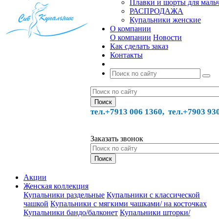
Плавки и шорты для маль
РАСПРОДАЖА
Купальники женские
О компании
О компании
Новости
Как сделать заказ
Контакты
тел.+7913 006 1360, тел.
+7903 93
Заказать звонок
Акции
Женская коллекция
Купальники раздельные
Купальники с классической
чашкой
Купальники с мягкими чашками/ на косточках
Купальники бандо/балконет
Купальники шторки/