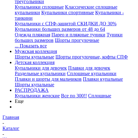
треугольники
Купальники сплошные
Классические сплошные
купальники
Купальники спортивные
Купальники -
танкини
Купальники с СПФ-защитой СКИДКИ ДО 30%
Купальники больших размеров от 48 до 64
Одежда пляжная
Парео и пляжные туники
Туники
больших размеров
Шорты прогулочные
... Показать все
Мужская коллекция
Шорты купальные
Шорты прогулочные, кофты СПФ
Детская коллекция
Купальники для девочек
Плавки для девочек
Раздельные купальники
Сплошные купальники
Плавки и шорты для мальчиков
Плавки купальные
Шорты купальные
РАСПРОДАЖА
Купальники женские
Все по 300!!
Сплошные
Еще
Главная
-
Каталог
-