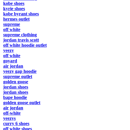
kobe shoes
kyrie shoes
kobe byrant shoes
hermes outlet
supreme
off white
supreme clothing
jordan travis scott
off white hoodie outlet
yeezy
off white
goyard
air jordan
yeezy gap hoodie
supreme outlet
golden goose
jordan shoes
jordan shoes
bape hoodie
golden goose outlet
air jordan
off-white
yeezys
curry 6 shoes
off white shoes