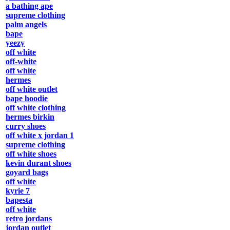
a bathing ape
supreme clothing
palm angels
bape
yeezy
off white
off-white
off white
hermes
off white outlet
bape hoodie
off white clothing
hermes birkin
curry shoes
off white x jordan 1
supreme clothing
off white shoes
kevin durant shoes
goyard bags
off white
kyrie 7
bapesta
off white
retro jordans
jordan outlet