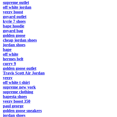
supreme outlet
off white jordan
yeezy boost
goyard outlet
kyrie 7 shoes
bape hoodie
goyard bag
golden goose
cheap jordan shoes
jordan shoes
bape
off white
hermes belt
curry 9
golden goose outlet
Travis Scott Air Jordan
yeezy
off white t shirt
supreme new york
supreme clothing
bapesta shoes
yeezy boost 350
paul george
golden goose sneakers
jordan shoes