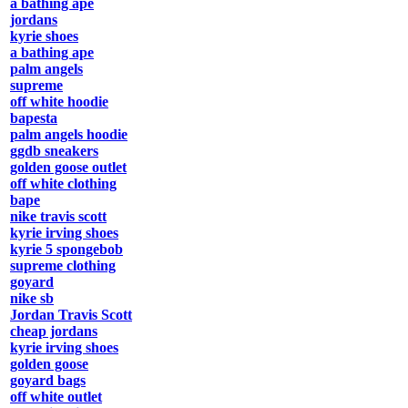
a bathing ape
jordans
kyrie shoes
a bathing ape
palm angels
supreme
off white hoodie
bapesta
palm angels hoodie
ggdb sneakers
golden goose outlet
off white clothing
bape
nike travis scott
kyrie irving shoes
kyrie 5 spongebob
supreme clothing
goyard
nike sb
Jordan Travis Scott
cheap jordans
kyrie irving shoes
golden goose
goyard bags
off white outlet