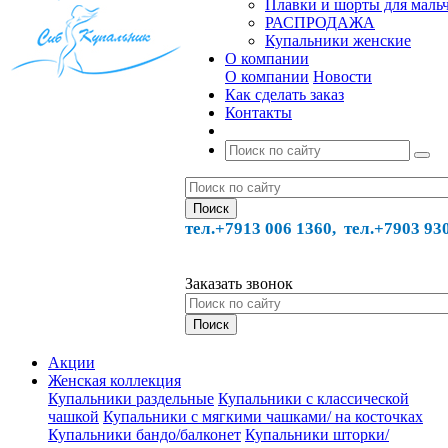
Плавки и шорты для маль
РАСПРОДАЖА
Купальники женские
О компании
О компании
Новости
Как сделать заказ
Контакты
тел.+7913 006 1360, тел.
+7903 93
Заказать звонок
Акции
Женская коллекция
Купальники раздельные
Купальники с классической
чашкой
Купальники с мягкими чашками/ на косточках
Купальники бандо/балконет
Купальники шторки/