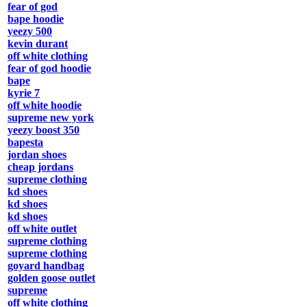
fear of god
bape hoodie
yeezy 500
kevin durant
off white clothing
fear of god hoodie
bape
kyrie 7
off white hoodie
supreme new york
yeezy boost 350
bapesta
jordan shoes
cheap jordans
supreme clothing
kd shoes
kd shoes
kd shoes
off white outlet
supreme clothing
supreme clothing
goyard handbag
golden goose outlet
supreme
off white clothing