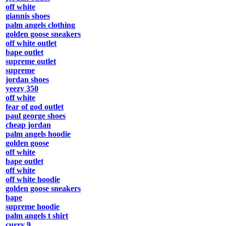
off white
giannis shoes
palm angels clothing
golden goose sneakers
off white outlet
bape outlet
supreme outlet
supreme
jordan shoes
yeezy 350
off white
fear of god outlet
paul george shoes
cheap jordan
palm angels hoodie
golden goose
off white
bape outlet
off white
off white hoodie
golden goose sneakers
bape
supreme hoodie
palm angels t shirt
curry 9