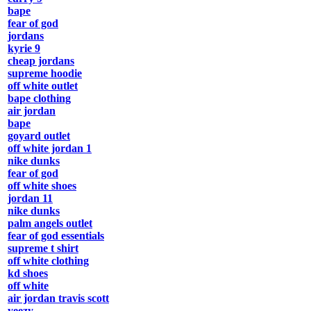
bape
fear of god
jordans
kyrie 9
cheap jordans
supreme hoodie
off white outlet
bape clothing
air jordan
bape
goyard outlet
off white jordan 1
nike dunks
fear of god
off white shoes
jordan 11
nike dunks
palm angels outlet
fear of god essentials
supreme t shirt
off white clothing
kd shoes
off white
air jordan travis scott
yeezy