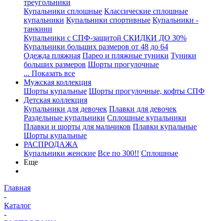
треугольники
Купальники сплошные
Классические сплошные
купальники
Купальники спортивные
Купальники -
танкини
Купальники с СПФ-защитой СКИДКИ ДО 30%
Купальники больших размеров от 48 до 64
Одежда пляжная
Парео и пляжные туники
Туники
больших размеров
Шорты прогулочные
... Показать все
Мужская коллекция
Шорты купальные
Шорты прогулочные, кофты СПФ
Детская коллекция
Купальники для девочек
Плавки для девочек
Раздельные купальники
Сплошные купальники
Плавки и шорты для мальчиков
Плавки купальные
Шорты купальные
РАСПРОДАЖА
Купальники женские
Все по 300!!
Сплошные
Еще
Главная
-
Каталог
-