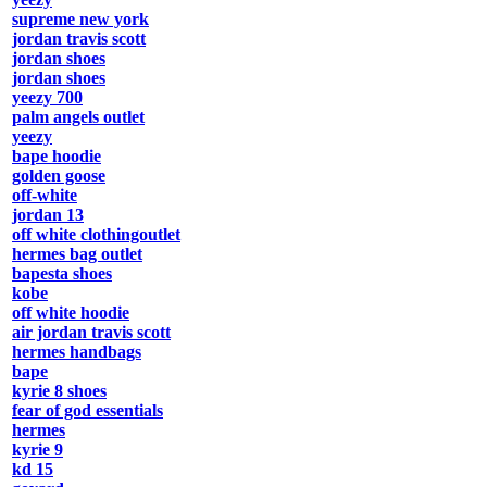
supreme new york
jordan travis scott
jordan shoes
jordan shoes
yeezy 700
palm angels outlet
yeezy
bape hoodie
golden goose
off-white
jordan 13
off white clothingoutlet
hermes bag outlet
bapesta shoes
kobe
off white hoodie
air jordan travis scott
hermes handbags
bape
kyrie 8 shoes
fear of god essentials
hermes
kyrie 9
kd 15