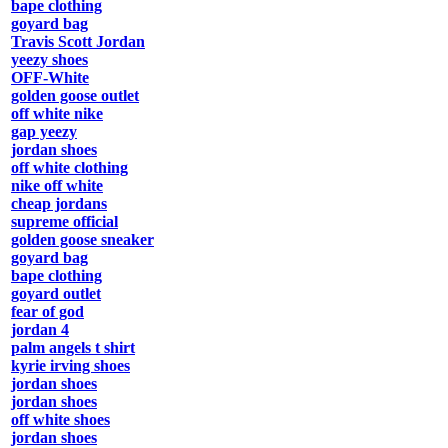
bape clothing
goyard bag
Travis Scott Jordan
yeezy shoes
OFF-White
golden goose outlet
off white nike
gap yeezy
jordan shoes
off white clothing
nike off white
cheap jordans
supreme official
golden goose sneaker
goyard bag
bape clothing
goyard outlet
fear of god
jordan 4
palm angels t shirt
kyrie irving shoes
jordan shoes
jordan shoes
off white shoes
jordan shoes