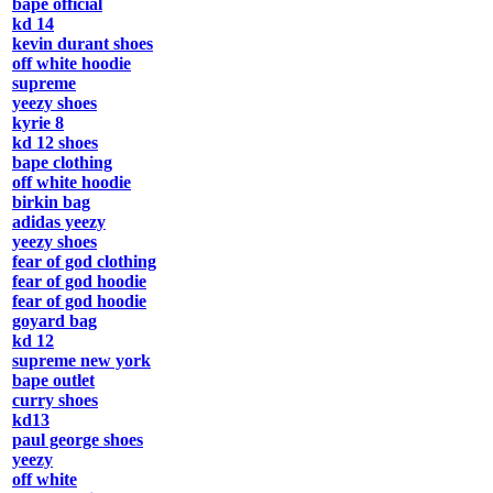
bape official
kd 14
kevin durant shoes
off white hoodie
supreme
yeezy shoes
kyrie 8
kd 12 shoes
bape clothing
off white hoodie
birkin bag
adidas yeezy
yeezy shoes
fear of god clothing
fear of god hoodie
fear of god hoodie
goyard bag
kd 12
supreme new york
bape outlet
curry shoes
kd13
paul george shoes
yeezy
off white