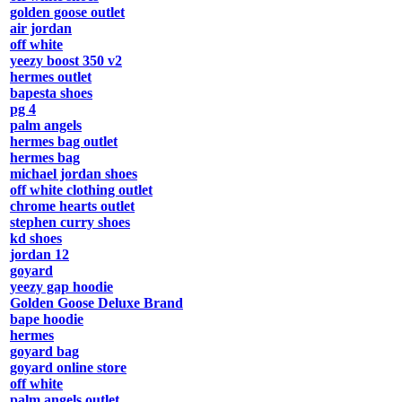
golden goose outlet
air jordan
off white
yeezy boost 350 v2
hermes outlet
bapesta shoes
pg 4
palm angels
hermes bag outlet
hermes bag
michael jordan shoes
off white clothing outlet
chrome hearts outlet
stephen curry shoes
kd shoes
jordan 12
goyard
yeezy gap hoodie
Golden Goose Deluxe Brand
bape hoodie
hermes
goyard bag
goyard online store
off white
palm angels outlet