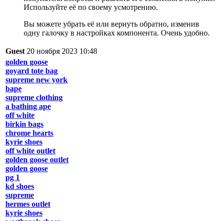
Используйте её по своему усмотрению.
Вы можете убрать её или вернуть обратно, изменив
одну галочку в настройках компонента. Очень удобно.
Guest
20 ноября 2023 10:48
golden goose
goyard tote bag
supreme new york
bape
supreme clothing
a bathing ape
off white
birkin bags
chrome hearts
kyrie shoes
off white outlet
golden goose outlet
golden goose
pg 1
kd shoes
supreme
hermes outlet
kyrie shoes