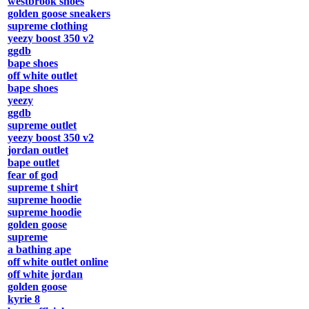
westbrook shoes
golden goose sneakers
supreme clothing
yeezy boost 350 v2
ggdb
bape shoes
off white outlet
bape shoes
yeezy
ggdb
supreme outlet
yeezy boost 350 v2
jordan outlet
bape outlet
fear of god
supreme t shirt
supreme hoodie
supreme hoodie
golden goose
supreme
a bathing ape
off white outlet online
off white jordan
golden goose
kyrie 8