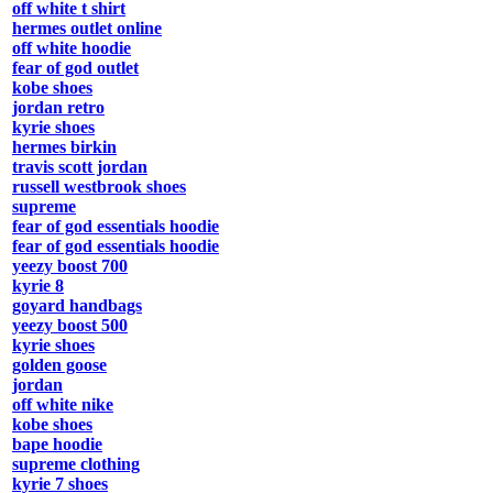
off white t shirt
hermes outlet online
off white hoodie
fear of god outlet
kobe shoes
jordan retro
kyrie shoes
hermes birkin
travis scott jordan
russell westbrook shoes
supreme
fear of god essentials hoodie
fear of god essentials hoodie
yeezy boost 700
kyrie 8
goyard handbags
yeezy boost 500
kyrie shoes
golden goose
jordan
off white nike
kobe shoes
bape hoodie
supreme clothing
kyrie 7 shoes