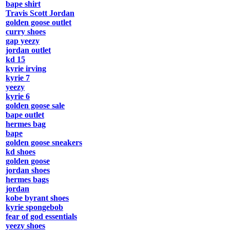
bape shirt
Travis Scott Jordan
golden goose outlet
curry shoes
gap yeezy
jordan outlet
kd 15
kyrie irving
kyrie 7
yeezy
kyrie 6
golden goose sale
bape outlet
hermes bag
bape
golden goose sneakers
kd shoes
golden goose
jordan shoes
hermes bags
jordan
kobe byrant shoes
kyrie spongebob
fear of god essentials
yeezy shoes