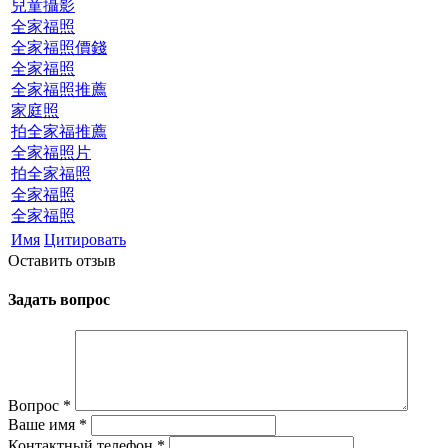
兒童攝影
全家福照
全家福照價錢
全家福照
全家福照推薦
家庭照
拍全家福推薦
全家福照片
拍全家福照
全家福照
全家福照
Имя
Цитировать
Оставить отзыв
Задать вопрос
Вопрос
*
Ваше имя
*
Контактный телефон
*