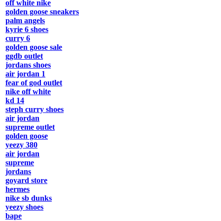
off white nike
golden goose sneakers
palm angels
kyrie 6 shoes
curry 6
golden goose sale
ggdb outlet
jordans shoes
air jordan 1
fear of god outlet
nike off white
kd 14
steph curry shoes
air jordan
supreme outlet
golden goose
yeezy 380
air jordan
supreme
jordans
goyard store
hermes
nike sb dunks
yeezy shoes
bape