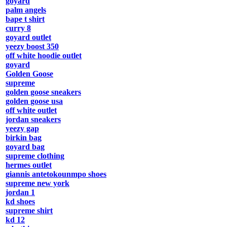
goyard
palm angels
bape t shirt
curry 8
goyard outlet
yeezy boost 350
off white hoodie outlet
goyard
Golden Goose
supreme
golden goose sneakers
golden goose usa
off white outlet
jordan sneakers
yeezy gap
birkin bag
goyard bag
supreme clothing
hermes outlet
giannis antetokounmpo shoes
supreme new york
jordan 1
kd shoes
supreme shirt
kd 12