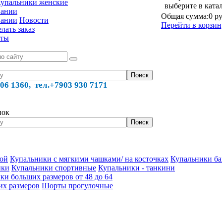
упальники женские
выберите в ката
пании
Общая сумма:
0 ру
пании
Новости
Перейти в корзин
лать заказ
кты
06 1360, тел.
+7903 930 7171
нок
кой
Купальники с мягкими чашками/ на косточках
Купальники ба
ики
Купальники спортивные
Купальники - танкини
ки больших размеров от 48 до 64
их размеров
Шорты прогулочные