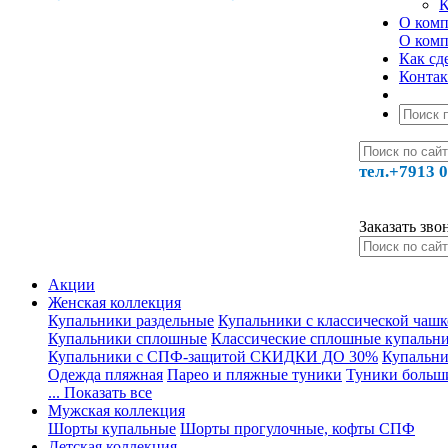
К
О ком
О ком
Как сде
Конта
тел.+7913 0
Заказать зво
Акции
Женская коллекция
Купальники раздельные
Купальники с классической чаш
Купальники сплошные
Классические сплошные купальн
Купальники с СПФ-защитой СКИДКИ ДО 30%
Купальни
Одежда пляжная
Парео и пляжные туники
Туники больш
... Показать все
Мужская коллекция
Шорты купальные
Шорты прогулочные, кофты СПФ
Детская коллекция