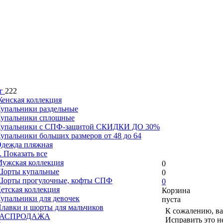
г
222
енская коллекция
упальники раздельные
упальники сплошные
упальники с СПФ-защитой СКИДКИ ДО 30%
упальники больших размеров от 48 до 64
дежда пляжная
.. Показать все
ужская коллекция
0
орты купальные
0
орты прогулочные, кофты СПФ
0
етская коллекция
Корзина
упальники для девочек
пуста
лавки и шорты для мальчиков
К сожалению, ва
РАСПРОДАЖА
Исправить это н