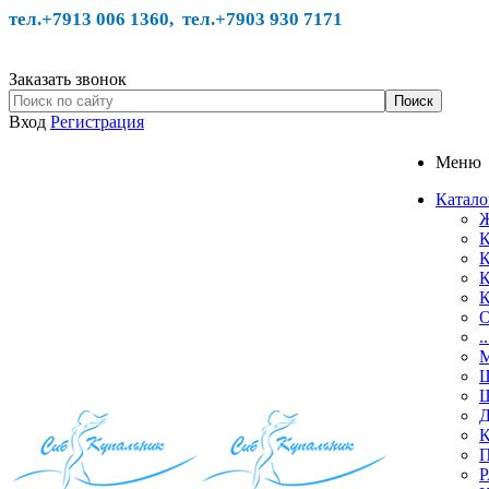
тел.+7913 006 1360, тел.
+7903 930 7171
Заказать звонок
Вход
Регистрация
Меню
Катало
Ж
К
К
К
К
О
.
М
Ш
Ш
Д
К
П