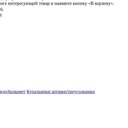
логе интересующий товар и нажмите кнопку «В корзину».
б.
у
ндо/балконет
Купальники шторки/треугольники