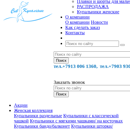
Плавки и шорты для маль
РАСПРОДАЖА
Купальники женские
О компании
О компании
Новости
Как сделать заказ
Контакты
тел.+7913 006 1360, тел.
+7903 93
Заказать звонок
Акции
Женская коллекция
Купальники раздельные
Купальники с классической
чашкой
Купальники с мягкими чашками/ на косточках
Купальники бандо/балконет
Купальники шторки/