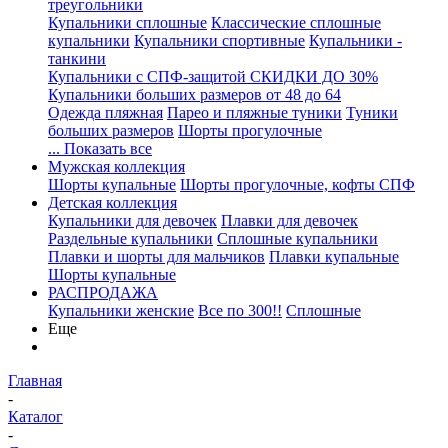
треугольники
Купальники сплошные
Классические сплошные
купальники
Купальники спортивные
Купальники -
танкини
Купальники с СПФ-защитой СКИДКИ ДО 30%
Купальники больших размеров от 48 до 64
Одежда пляжная
Парео и пляжные туники
Туники
больших размеров
Шорты прогулочные
... Показать все
Мужская коллекция
Шорты купальные
Шорты прогулочные, кофты СПФ
Детская коллекция
Купальники для девочек
Плавки для девочек
Раздельные купальники
Сплошные купальники
Плавки и шорты для мальчиков
Плавки купальные
Шорты купальные
РАСПРОДАЖА
Купальники женские
Все по 300!!
Сплошные
Еще
Главная
-
Каталог
-