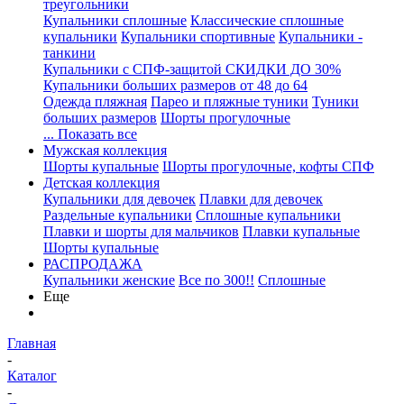
треугольники
Купальники сплошные
Классические сплошные
купальники
Купальники спортивные
Купальники -
танкини
Купальники с СПФ-защитой СКИДКИ ДО 30%
Купальники больших размеров от 48 до 64
Одежда пляжная
Парео и пляжные туники
Туники
больших размеров
Шорты прогулочные
... Показать все
Мужская коллекция
Шорты купальные
Шорты прогулочные, кофты СПФ
Детская коллекция
Купальники для девочек
Плавки для девочек
Раздельные купальники
Сплошные купальники
Плавки и шорты для мальчиков
Плавки купальные
Шорты купальные
РАСПРОДАЖА
Купальники женские
Все по 300!!
Сплошные
Еще
Главная
-
Каталог
-