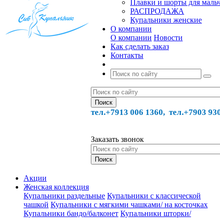
Плавки и шорты для маль
РАСПРОДАЖА
Купальники женские
О компании
О компании
Новости
Как сделать заказ
Контакты
тел.+7913 006 1360, тел.
+7903 93
Заказать звонок
Акции
Женская коллекция
Купальники раздельные
Купальники с классической
чашкой
Купальники с мягкими чашками/ на косточках
Купальники бандо/балконет
Купальники шторки/